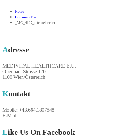
Home
Curcumin Pro
_MG_4127_michaelbecker
Adresse
MEDIVITAL HEALTHCARE E.U.
Oberlaaer Strasse 170
1100 Wien/Österreich
Kontakt
Mobile: +43.664.1807548
E-Mail:
breuer@medivital.at
Like Us On Facebook