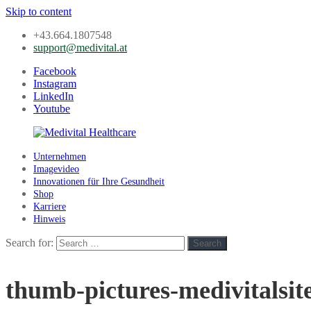
Skip to content
+43.664.1807548
support@medivital.at
Facebook
Instagram
LinkedIn
Youtube
Unternehmen
Medivital
Imagevideo
Healthcare
Innovationen für Ihre Gesundheit
Shop
Karriere
Hinweis
Search for:
Search
thumb-pictures-medivitalsi