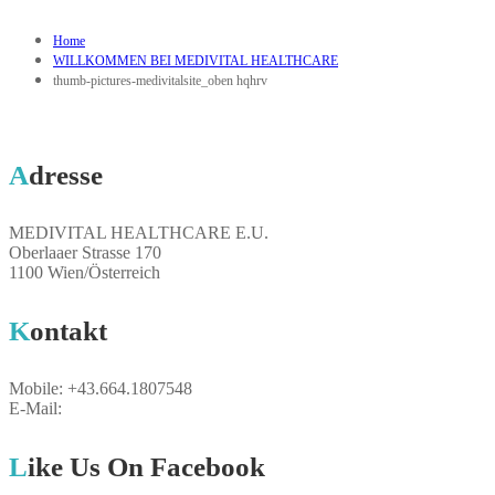
Home
WILLKOMMEN BEI MEDIVITAL HEALTHCARE
thumb-pictures-medivitalsite_oben hqhrv
Adresse
MEDIVITAL HEALTHCARE E.U.
Oberlaaer Strasse 170
1100 Wien/Österreich
Kontakt
Mobile: +43.664.1807548
E-Mail:
breuer@medivital.at
Like Us On Facebook