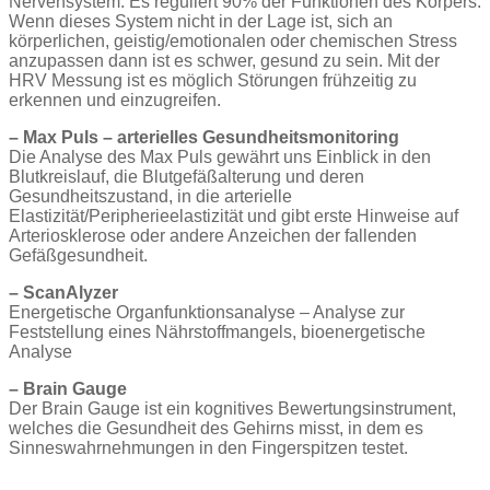
Nervensystem. Es reguliert 90% der Funktionen des Körpers.
Wenn dieses System nicht in der Lage ist, sich an
körperlichen, geistig/emotionalen oder chemischen Stress
anzupassen dann ist es schwer, gesund zu sein. Mit der
HRV Messung ist es möglich Störungen frühzeitig zu
erkennen und einzugreifen.
– Max Puls – arterielles Gesundheitsmonitoring
Die Analyse des Max Puls gewährt uns Einblick in den
Blutkreislauf, die Blutgefäßalterung und deren
Gesundheitszustand, in die arterielle
Elastizität/Peripherieelastizität und gibt erste Hinweise auf
Arteriosklerose oder andere Anzeichen der fallenden
Gefäßgesundheit.
– ScanAlyzer
Energetische Organfunktionsanalyse – Analyse zur
Feststellung eines Nährstoffmangels, bioenergetische
Analyse
– Brain Gauge
Der Brain Gauge ist ein kognitives Bewertungsinstrument,
welches die Gesundheit des Gehirns misst, in dem es
Sinneswahrnehmungen in den Fingerspitzen testet.