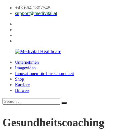
Skip
+43.664.1807548
to
support@medivital.at
content
Facebook
Instagram
LinkedIn
Youtube
Unternehmen
Medivital
Imagevideo
Healthcare
Innovationen für Ihre Gesundheit
Shop
Karriere
Hinweis
Search
Search
for:
Gesundheitscoaching