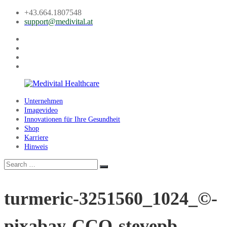
Skip
+43.664.1807548
to
support@medivital.at
content
Facebook
Instagram
LinkedIn
Youtube
Unternehmen
Medivital
Imagevideo
Healthcare
Innovationen für Ihre Gesundheit
Shop
Karriere
Hinweis
Search
Search
for:
turmeric-3251560_1024_©-
pixabay-CCO-stevepb