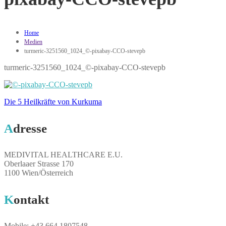
Home
Medien
turmeric-3251560_1024_©-pixabay-CCO-stevepb
turmeric-3251560_1024_©-pixabay-CCO-stevepb
Die 5 Heilkräfte von Kurkuma
Beitragsnavigation
Adresse
MEDIVITAL HEALTHCARE E.U.
Oberlaaer Strasse 170
1100 Wien/Österreich
Kontakt
Mobile: +43.664.1807548